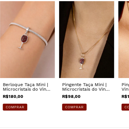
Pin
Berloque Taça Mini |
Pingente Taça Mini |
Vin
Microcristais do Vinho
Microcristais do Vinho
Dia
| Prata
| Dourada
R$
R$180,00
R$98,00