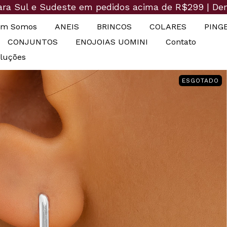
para Sul e Sudeste em pedidos acima de R$299 | De
m Somos
ANEIS
BRINCOS
COLARES
PING
CONJUNTOS
ENOJOIAS UOMINI
Contato
oluções
ESGOTADO